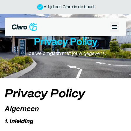
Altijd een Claro in de buurt
Privacy Policy
Locaties
Inloggen
Hoe we omgaan met jouw gegevens.
Diensten
Voordeel
Over ons
Privacy Policy
Werken bij
Algemeen
1. Inleiding