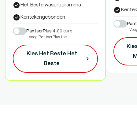
Het Beste wasprogramma
Kente
Kentekengebonden
Pant
Voeg
PantserPlus
4,00 euro
Voeg PantserPlus toe!
Kie
Kies Het Beste
Het
M
Beste