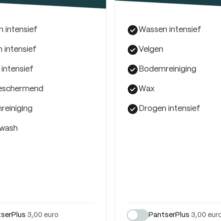
 intensief
Wassen intensief
 intensief
Velgen
 intensief
Bodemreiniging
eschermend
Wax
einiging
Drogen intensief
 wash
serPlus
3,00 euro
PantserPlus
3,00 eur