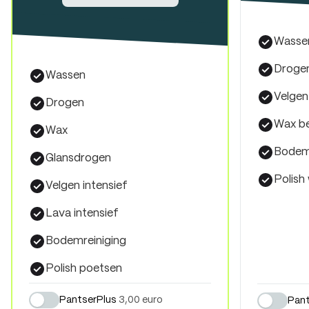
Wassen
Drogen
Wassen
Velgen
Drogen
Wax b
Wax
Bodemr
Glansdrogen
Polish
Velgen intensief
Lava intensief
Bodemreiniging
Polish poetsen
PantserPlus
3,00 euro
Pant