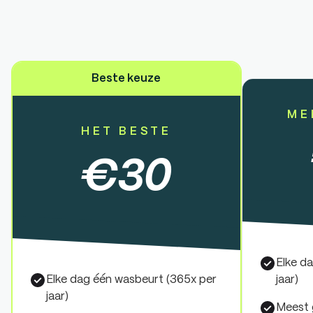
Beste keuze
ME
HET BESTE
€
30
Elke d
Elke dag één wasbeurt (365x per
jaar)
jaar)
Meest