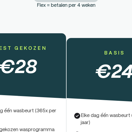
Flex = betalen per 4 weken
EST GEKOZEN
BASIS
€
28
€
2
ag één wasbeurt (365x per
Elke dag één wasbeurt 
jaar)
 gekozen wasprogramma