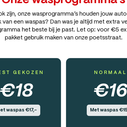
Onze wasprogramma's
k zijn, onze wasprogramma’s houden jouw auto
 van een waspas? Dan was je altijd met extra ve
ramma het beste bij je past. Let op: voor €5 extr
pakket gebruik maken van onze poetsstraat.
EST GEKOZEN
NORMAAL
€
18
€
1
et waspas €17,-
Met waspas €15