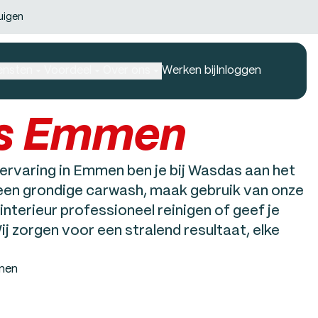
uigen
ensten
Voordeel
Over ons
Werken bij
Inloggen
s Emmen
rvaring in Emmen ben je bij Wasdas aan het
 een grondige carwash, maak gebruik van onze
interieur professioneel reinigen of geef je
ij zorgen voor een stralend resultaat, elke
men