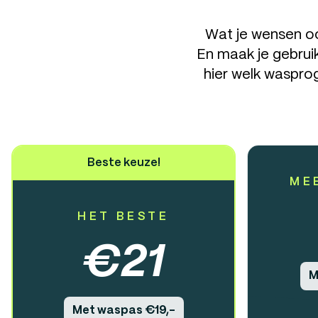
Wat je wensen oo
En maak je gebruik
hier welk wasprog
Beste keuze!
ME
HET BESTE
€
21
M
Met waspas €19,-