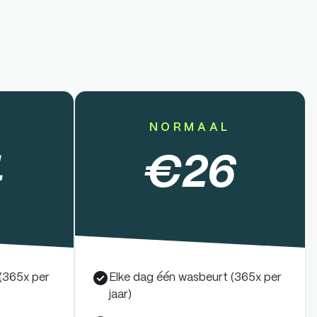
NORMAAL
4
€
26
(365x per
Elke dag één wasbeurt (365x per
jaar)