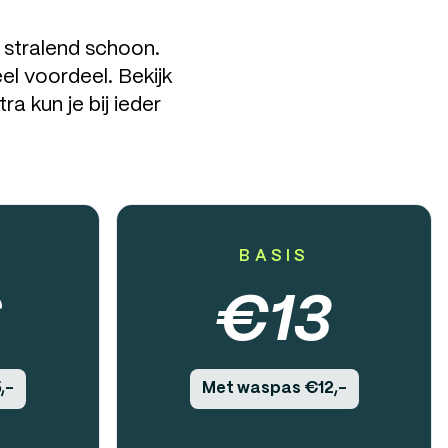
 stralend schoon.
el voordeel. Bekijk
a kun je bij ieder
BASIS
6
€
13
,-
Met waspas €12,-