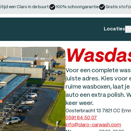
ltijd een Claro in de buurt
100% schoongarantie
Gratis stofz
Locaties
Di
Wasda
Voor een complete wase
juiste adres. Kies voor
ruime wasboxen, laat je 
auto een extra polish. W
keer weer.
Oosterbracht 13 7821 CC Em
0591 64 50 07
info@claro-carwash.com