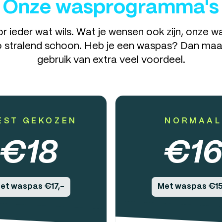
Onze wasprogramma's
 ieder wat wils. Wat je wensen ook zijn, onze
 stralend schoon. Heb je een waspas? Dan maa
gebruik van extra veel voordeel.
EST GEKOZEN
NORMAAL
€
18
€
1
et waspas €17,-
Met waspas €15