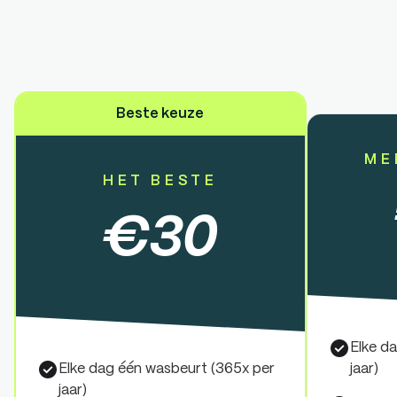
Beste keuze
ME
HET BESTE
€
30
Elke d
Elke dag één wasbeurt (365x per
jaar)
jaar)