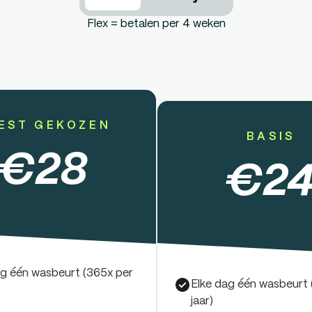
Flex = betalen per 4 weken
EST GEKOZEN
BASIS
€
28
€
2
ag één wasbeurt (365x per
Elke dag één wasbeurt 
jaar)