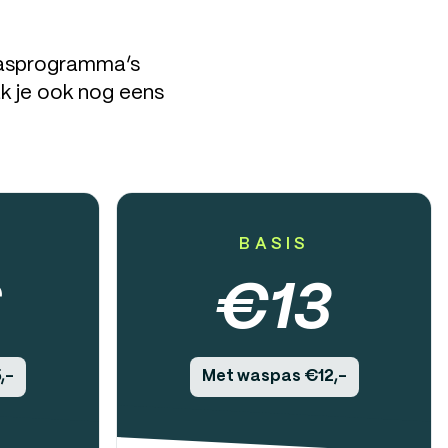
 wasprogramma’s
k je ook nog eens
BASIS
6
€
13
,-
Met waspas €12,-