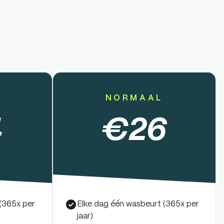
NORMAAL
4
€
26
(365x per
Elke dag één wasbeurt (365x per
jaar)