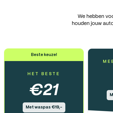
We hebben voor
houden jouw auto
Beste keuze!
ME
HET BESTE
€
21
M
Met waspas €19,-