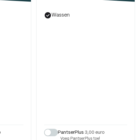
Wassen
o
PantserPlus
3,00 euro
Voeg PantserPlus toe!