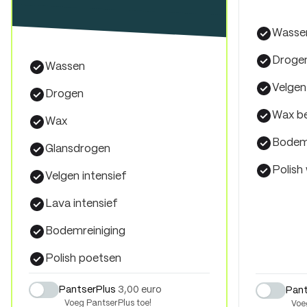
Wassen
Drogen
Wassen
Velgen
Drogen
Wax b
Wax
Bodemr
Glansdrogen
Polish
Velgen intensief
Lava intensief
Bodemreiniging
Polish poetsen
PantserPlus
3,00 euro
Pant
Voeg PantserPlus toe!
Voe