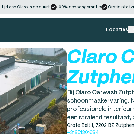
ltijd een Claro in de buurt
100% schoongarantie
Gratis stofz
Locaties
Di
Claro 
Zutphe
Bij Claro Carwash Zutp
schoonmaakervaring. N
professionele interieur
een stralend resultaat, z
Grote Belt 1, 7202 BZ Zutphe
+31851301694