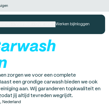
uigen
ensten
Voordeel
Over ons
Werken bij
Inloggen
Carwash
n
hen zorgen we voor een complete
aast een grondige carwash bieden we ook
reiniging aan. Wij garanderen topkwaliteit en
odat jij altijd tevreden wegrijdt.
n, Nederland