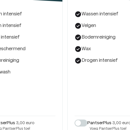
 intensief
Wassen intensief
 intensief
Velgen
 intensief
Bodemreiniging
eschermend
Wax
einiging
Drogen intensief
 wash
serPlus
3,00 euro
PantserPlus
3,00 eur
g PantserPlus toe!
Voeg PantserPlus toe!