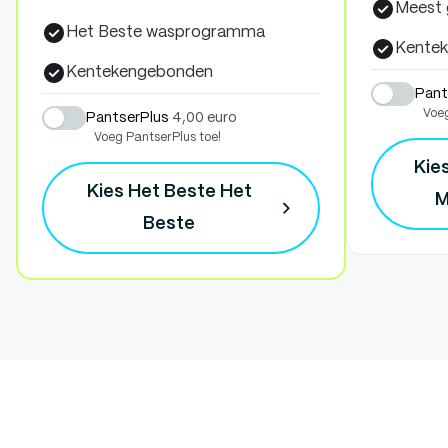
Meest
Het Beste wasprogramma
Kente
Kentekengebonden
Pant
Voeg
PantserPlus
4,00 euro
Voeg PantserPlus toe!
Kie
Kies Het Beste
Het
M
Beste