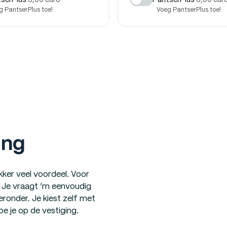
serPlus
3,00 euro
PantserPlus
3,00 eur
g PantserPlus toe!
Voeg PantserPlus toe!
ing
ker veel voordeel. Voor
s. Je vraagt ‘m eenvoudig
eronder. Je kiest zelf met
e je op de vestiging.