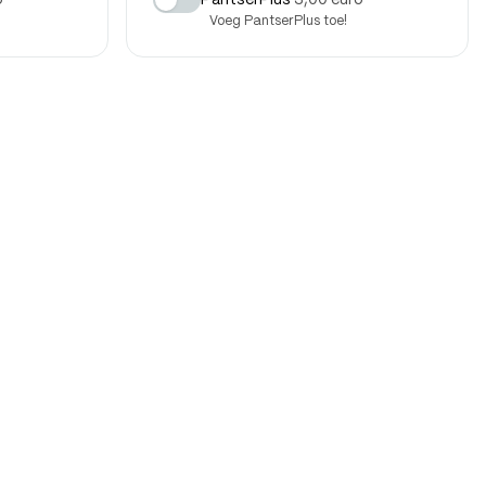
o
PantserPlus
3,00 euro
Voeg PantserPlus toe!