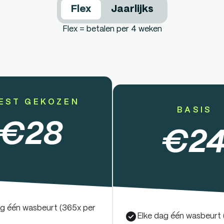
Flex
Jaarlijks
Flex = betalen per 4 weken
EST GEKOZEN
BASIS
€
28
€
2
ag één wasbeurt (365x per
Elke dag één wasbeurt 