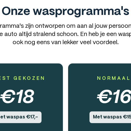
Onze wasprogramma's
amma's zijn ontworpen om aan al jouw persoonl
 je auto altijd stralend schoon. En heb je een wa
ook nog eens van lekker veel voordeel.
EST GEKOZEN
NORMAAL
€
18
€
1
et waspas €17,-
Met waspas €15