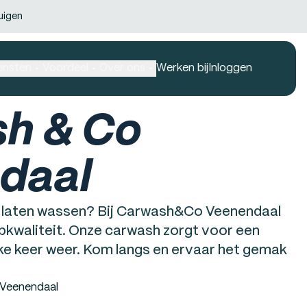
uigen
ensten
Voordeel
Over ons
Werken bij
Inloggen
h & Co
daal
uto laten wassen? Bij Carwash&Co Veenendaal
pkwaliteit. Onze carwash zorgt voor een
lke keer weer. Kom langs en ervaar het gemak
 Veenendaal