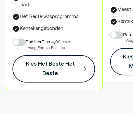
jaar)
Meest
Het Beste wasprogramma
Kente
Kentekengebonden
Pant
Voeg
PantserPlus
4,00 euro
Voeg PantserPlus toe!
Kie
Kies Het Beste
Het
M
Beste