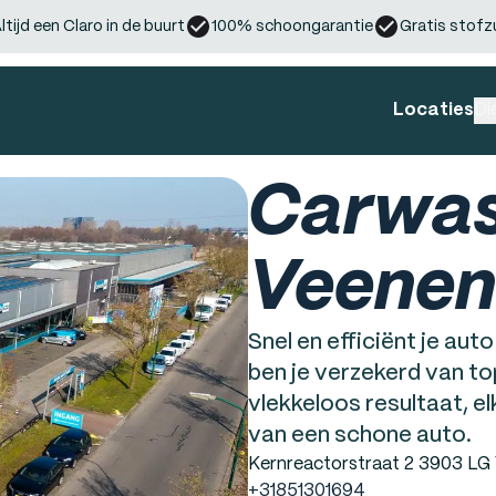
ltijd een Claro in de buurt
100% schoongarantie
Gratis stofz
Locaties
Di
Carwas
Veenen
Snel en efficiënt je a
ben je verzekerd van to
vlekkeloos resultaat, e
van een schone auto.
Kernreactorstraat 2 3903 LG
+31851301694