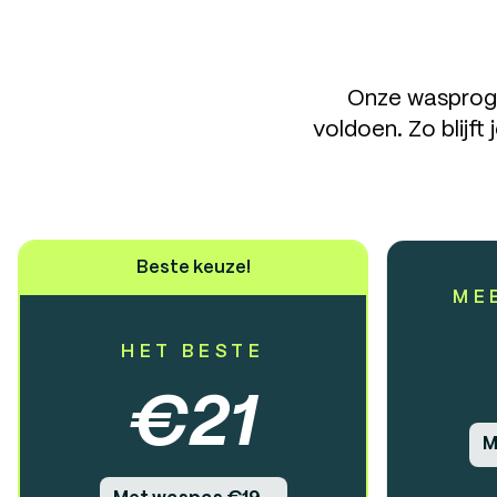
Onze wasprogr
voldoen. Zo blijft
Beste keuze!
ME
HET BESTE
€
21
M