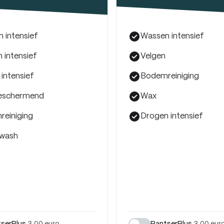
 intensief
Wassen intensief
 intensief
Velgen
 intensief
Bodemreiniging
eschermend
Wax
einiging
Drogen intensief
 wash