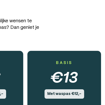
ijke wensen te
spas? Dan geniet je
BASIS
6
€
13
,-
Met waspas €12,-