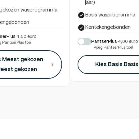
jaar)
 gekozen wasprogramma
Basis wasprogramma
kengebonden
Kentekengebonden
serPlus
4,00 euro
PantserPlus
4,00 euro
 PantserPlus toe!
Voeg PantserPlus toe!
s Meest gekozen
Kies Basis
Basis
eest gekozen