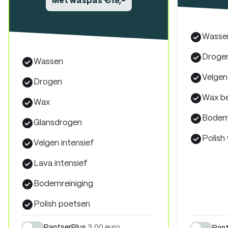
Met waspas €19,-
Wassen
Drogen
Wassen
Velgen
Drogen
Wax b
Wax
Bodemr
Glansdrogen
Polish
Velgen intensief
Lava intensief
Bodemreiniging
Polish poetsen
PantserPlus
3,00 euro