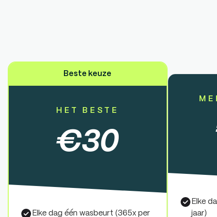
Beste keuze
ME
HET BESTE
€
30
Elke d
Elke dag één wasbeurt (365x per
jaar)