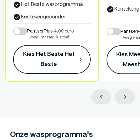
Het Beste wasprogramma
Kentekeng
Kentekengebonden
PantserPlus
4,00 euro
PantserP
Voeg PantserPlus toe!
Voeg Pant
Kies Het Beste
Het
Kies Me
Beste
Meest
Onze wasprogramma's