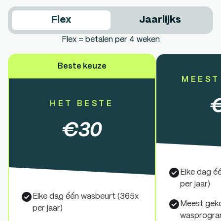
Flex
Jaarlijks
Flex = betalen per 4 weken
Beste keuze
MEEST
HET BESTE
€
30
Elke dag é
per jaar)
Elke dag één wasbeurt (365x
Meest gek
per jaar)
wasprogr