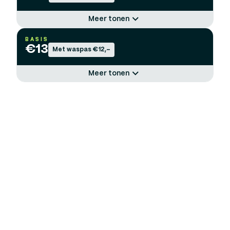
Meer tonen
BASIS
€
13
Met waspas €12,-
Meer tonen