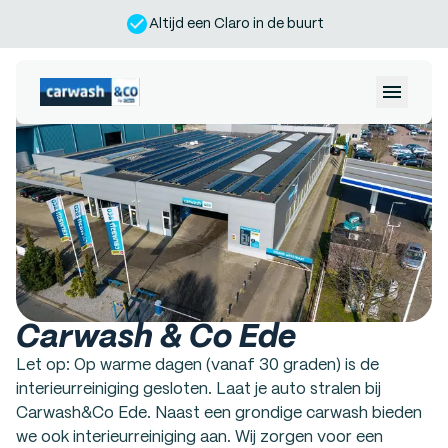
Altijd een Claro in de buurt
Locaties
Inloggen
Diensten
Voordeel
Over ons
Carwash & Co Ede
Werken bij
Let op: Op warme dagen (vanaf 30 graden) is de
interieurreiniging gesloten. Laat je auto stralen bij
Carwash&Co Ede. Naast een grondige carwash bieden
we ook interieurreiniging aan. Wij zorgen voor een